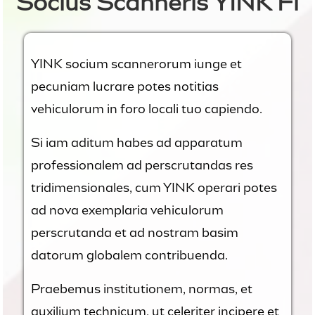
Socius Scanneris YINK Fi
YINK socium scannerorum iunge et
pecuniam lucrare potes notitias
vehiculorum in foro locali tuo capiendo.
Si iam aditum habes ad apparatum
professionalem ad perscrutandas res
tridimensionales, cum YINK operari potes
ad nova exemplaria vehiculorum
perscrutanda et ad nostram basim
datorum globalem contribuenda.
Praebemus institutionem, normas, et
auxilium technicum, ut celeriter incipere et