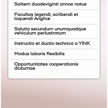
Saltem duodeviginti annos natus
Facultas legendi, scribendi et
loquendi Anglice
Solutio secundum unumquodque
vehiculum perlustratum
Instructio et ductio technica a YINK
Modus laboris flexibilis
Opportunitates cooperationis
diuturnae