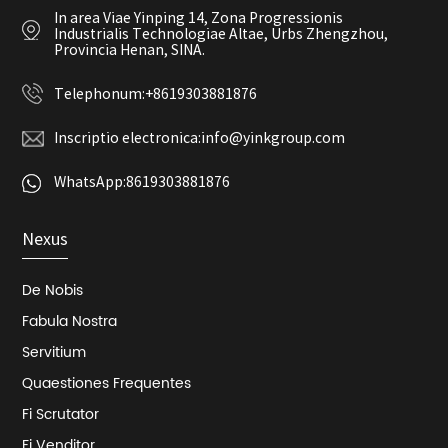
In area Viae Yinping 14, Zona Progressionis
Industrialis Technologiae Altae, Urbs Zhengzhou,
Provincia Henan, SINA.
Telephonum:
+8619303881876
Inscriptio electronica:
info@yinkgroup.com
WhatsApp:
8619303881876
Nexus
De Nobis
Fabula Nostra
Servitium
Quaestiones Frequentes
Fi Scrutator
Fi Venditor