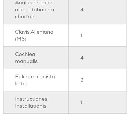
Anulus retinens
alimentationem
4
chartae
Clavis Alleniana
1
(M6)
Cochlea
4
manualis
Fulcrum canistri
2
lintei
Instructiones
1
Installationis