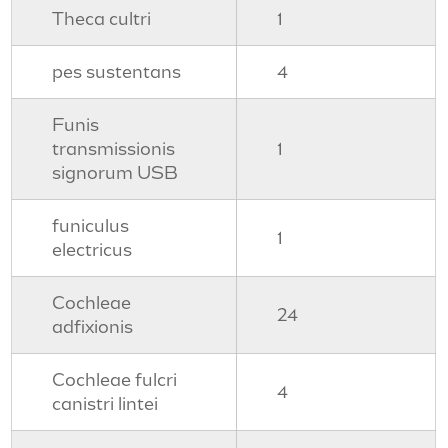
Theca cultri
1
pes sustentans
4
Funis
transmissionis
1
signorum USB
funiculus
1
electricus
Cochleae
24
adfixionis
Cochleae fulcri
4
canistri lintei