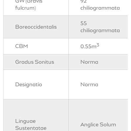
GW (Gravis
92
fulcrum)
chiliogrammata
55
Boreoccidentalis
chiliogrammata
3
CBM
0.55m
Gradus Sonitus
Norma
Designatio
Norma
Linguae
Anglice Solum
Sustentatae