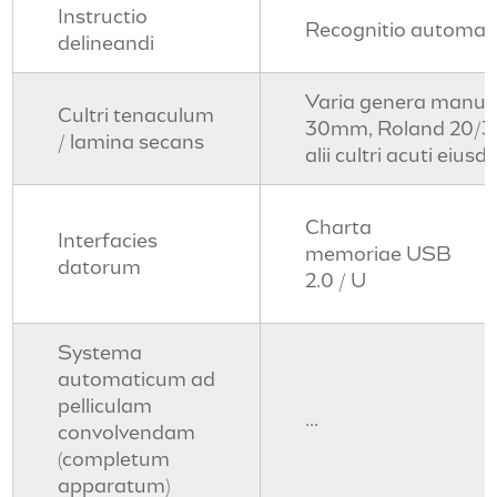
Instructio
Recognitio automa
delineandi
Varia genera manub
Cultri tenaculum
30mm, Roland 20/30
/ lamina secans
alii cultri acuti ei
Charta
Interfacies
memoriae USB
datorum
2.0 / U
Systema
automaticum ad
pelliculam
...
convolvendam
(completum
apparatum)