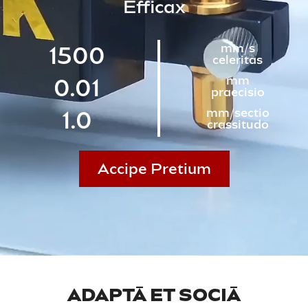
Efficax
mm/s
1500
celeritas
mm
0.01
praecisio
mm/sectio
1.0
crassitudo
Accipe Pretium
ADAPTĀ ET SOCIĀ