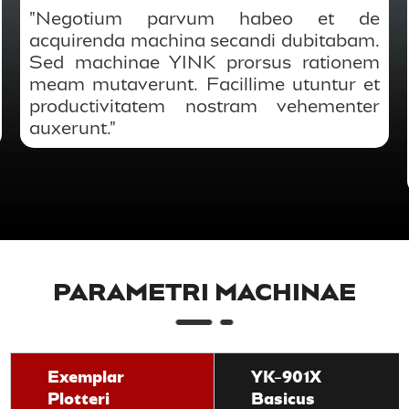
"Negotium parvum habeo et de
acquirenda machina secandi dubitabam.
Sed machinae YINK prorsus rationem
meam mutaverunt. Facillime utuntur et
productivitatem nostram vehementer
auxerunt."
PARAMETRI MACHINAE
Exemplar
YK-901X
Plotteri
Basicus