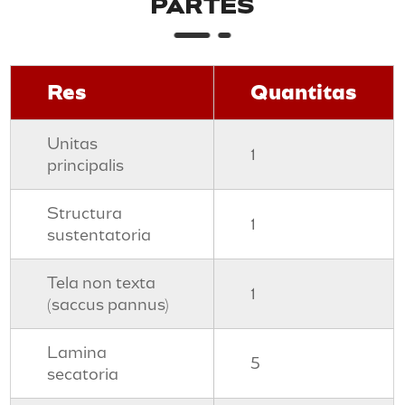
PARTES
Res
Quantitas
Unitas
1
principalis
Structura
1
sustentatoria
Tela non texta
1
(saccus pannus)
Lamina
5
secatoria