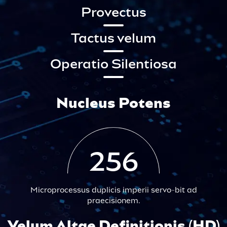
Provectus
Tactus velum
Operatio Silentiosa
Nucleus Potens
256
Microprocessus duplicis imperii servo-bit ad
praecisionem.
Velum Altae Definitionis (HD)