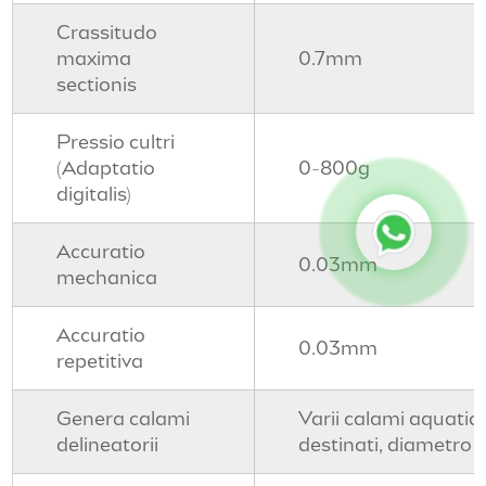
Crassitudo
maxima
0.7mm
sectionis
Pressio cultri
(Adaptatio
0-800g
digitalis)
Accuratio
0.03mm
mechanica
Accuratio
0.03mm
repetitiva
Genera calami
Varii calami aquatici
delineatorii
destinati, diametro 